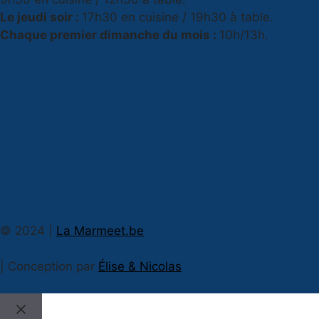
Le jeudi soir :
17h30 en cuisine / 19h30 à table.
Chaque premier dimanche du mois :
10h/13h.
© 2024 |
La Marmeet.be
| Conception par
Élise & Nicolas