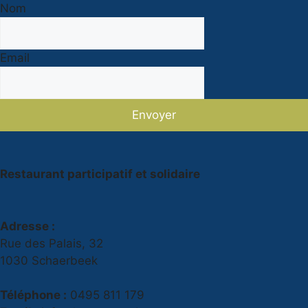
Nom
Email
Envoyer
Restaurant participatif et solidaire
Adresse :
Rue des Palais, 32
1030 Schaerbeek
Téléphone :
0495 811 179