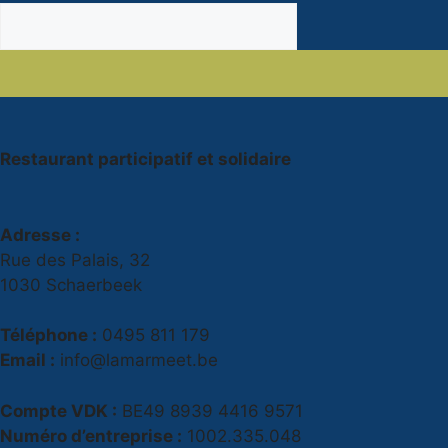
Restaurant participatif et solidaire
Adresse :
Rue des Palais, 32
1030 Schaerbeek
Téléphone :
0495 811 179
Email :
info@lamarmeet.be
Compte VDK :
BE49 8939 4416 9571
Numéro d’entreprise :
1002.335.048