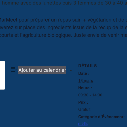
 MarMeet pour préparer un repas sain + végétarien et d
verez sur place des ingrédients issus de la récup de l
s courts et l’agriculture biologique. Juste envie de venir 
DÉTAILS
Ajouter au calendrier
Date :
18 mars
Heure :
09:30 - 14:30
Prix :
Gratuit
Catégorie d’Évènement:
midis