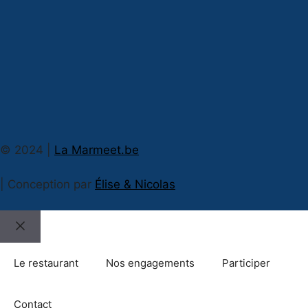
© 2024 |
La Marmeet.be
| Conception par
Élise & Nicolas
Le restaurant
Nos engagements
Participer
Contact