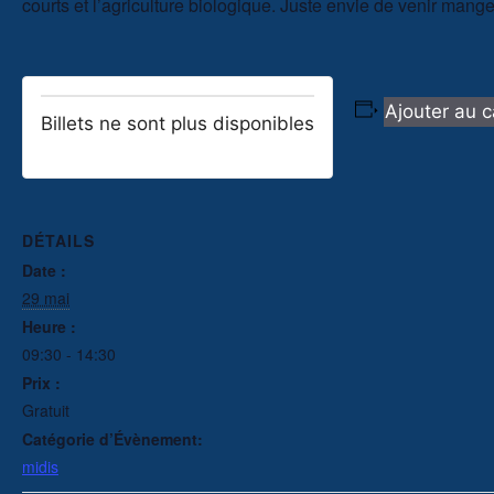
courts et l’agriculture biologique. Juste envie de venir mang
Ajouter au c
Billets ne sont plus disponibles
DÉTAILS
Date :
29 mai
Heure :
09:30 - 14:30
Prix :
Gratuit
Catégorie d’Évènement:
midis