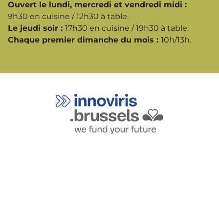
Ouvert le lundi, mercredi et vendredi midi :
9h30 en cuisine / 12h30 à table.
Le jeudi soir :
17h30 en cuisine / 19h30 à table.
Chaque premier dimanche du mois :
10h/13h.