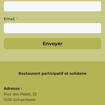
Email
Envoyer
Restaurant participatif et solidaire
Adresse :
Rue des Palais, 32
1030 Schaerbeek