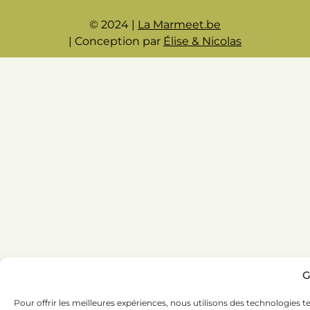
© 2024 |
La Marmeet.be
| Conception par
Élise & Nicolas
G
Pour offrir les meilleures expériences, nous utilisons des technologies t