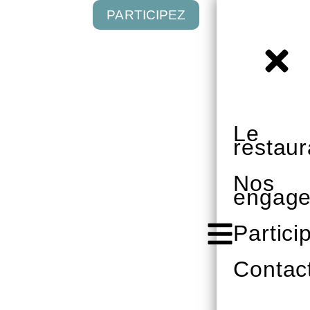
PARTICIPEZ
Le
restaur
Nos
engag
Partici
Contac