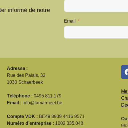
ter informé de notre
Email
Adresse :
Rue des Palais, 32
1030 Schaerbeek
Men
Téléphone :
0495 811 179
Cha
Email :
info@lamarmeet.be
Déc
Compte VDK :
BE49 8939 4416 9571
Ouv
Numéro d’entreprise :
1002.335.048
9h3