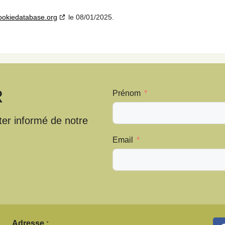
ookiedatabase.org
le 08/01/2025.
R
Prénom
ter informé de notre
Email
Adresse :