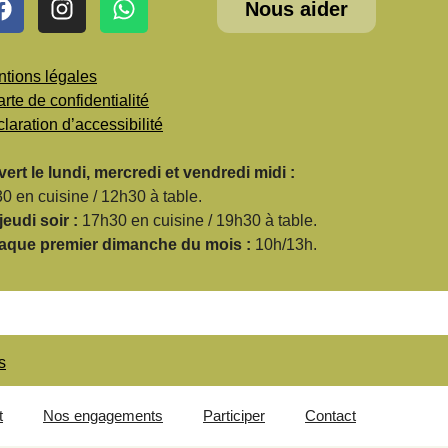
Nous aider
tions légales
rte de confidentialité
laration d’accessibilité
ert le lundi, mercredi et vendredi midi :
0 en cuisine / 12h30 à table.
jeudi soir :
17h30 en cuisine / 19h30 à table.
aque premier dimanche du mois :
10h/13h.
s
t
Nos engagements
Participer
Contact