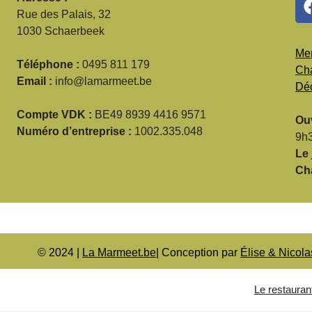
Rue des Palais, 32
1030 Schaerbeek
Men
Téléphone :
0495 811 179
Cha
Email :
info@lamarmeet.be
Déc
Compte VDK :
BE49 8939 4416 9571
Ouv
Numéro d’entreprise :
1002.335.048
9h3
Le 
Ch
© 2024 |
La Marmeet.be
| Conception par
Élise & Nicola
Le restauran