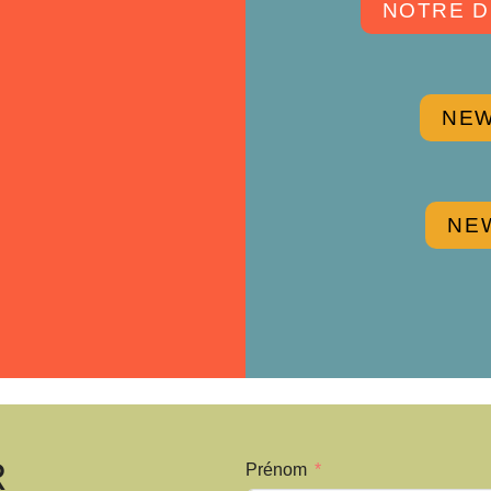
NOTRE D
NEW
NE
R
Prénom