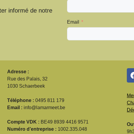
ter informé de notre
Email
Adresse :
Rue des Palais, 32
1030 Schaerbeek
Men
Téléphone :
0495 811 179
Cha
Email :
info@lamarmeet.be
Déc
Compte VDK :
BE49 8939 4416 9571
Ouv
Numéro d’entreprise :
1002.335.048
9h3